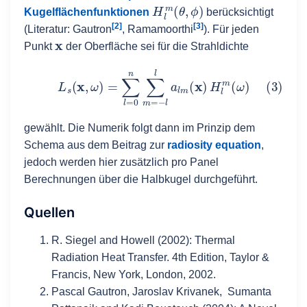
H
l
m
(
θ
,
ϕ
)
Kugelflächenfunktionen
berücksichtigt
[2]
[3]
(Literatur: Gautron
, Ramamoorthi
). Für jeden
x
Punkt
der Oberfläche sei für die Strahldichte
(3)
L
s
(
x
,
ω
)
=
∑
l
=
0
n
∑
m
=
−
l
l
a
l
m
(
x
)
H
l
m
(
ω
)
gewählt. Die Numerik folgt dann im Prinzip dem
Schema aus dem Beitrag zur
radiosity equation
,
jedoch werden hier zusätzlich pro Panel
Berechnungen über die Halbkugel durchgeführt.
Quellen
R. Siegel and Howell
(2002)
:
Thermal
Radiation Heat Transfer
.
4th Edition, Taylor &
Francis, New York, London, 2002.
Pascal Gautron, Jaroslav Krivanek, Sumanta