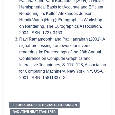
Pattanaik and Kadi Bouatouch
(2004)
:
A Novel
Hemispherical Basis for Accurate and Efficient
Rendering
.
In: Keller, Alexander; Jensen,
Henrik Wann (Hrsg.): Eurographics Workshop
on Rendering, The Eurographics Association,
2004, ISSN: 1727-3463.
Ravi Ramamoorthi and Pat Hanrahan
(2001)
:
A
signal-processing framework for inverse
rendering
.
In: Proceedings of the 28th Annual
Conference on Computer Graphics and
Interactive Techniques, S. 117–128, Association
for Computing Machinery, New York, NY, USA,
2001, ISBN: 158113374X.
FREDHOLMSCHE INTEGRALGLEICHUNGEN
RADIATIVE HEAT TRANSFER