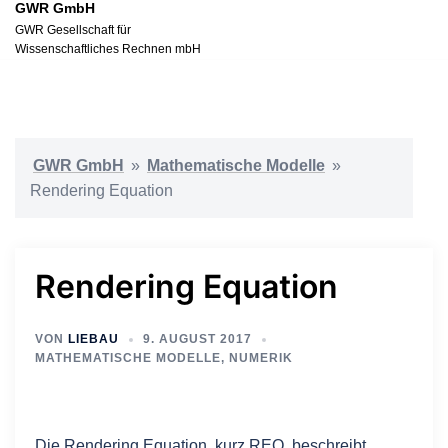
GWR GmbH
Zum
GWR Gesellschaft für
Inhalt
Wissenschaftliches Rechnen mbH
springen
GWR GmbH
»
Mathematische Modelle
»
Rendering Equation
Rendering Equation
VON
LIEBAU
9. AUGUST 2017
MATHEMATISCHE MODELLE
,
NUMERIK
Die Rendering Equation, kurz REQ, beschreibt,