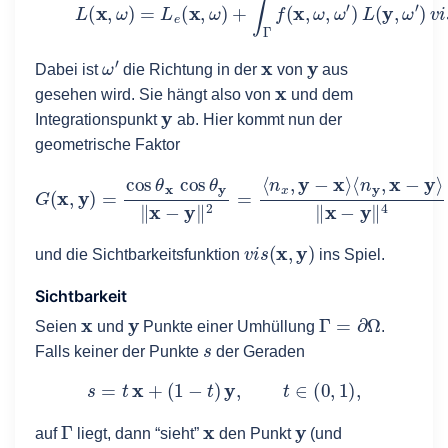
ω
′
x
y
Dabei ist
die Richtung in der
von
aus
x
gesehen wird. Sie hängt also von
und dem
y
Integrationspunkt
ab. Hier kommt nun der
geometrische Faktor
G
(
x
,
y
)
=
cos
θ
x
cos
θ
y
‖
‖
x
x
−
−
y
y
‖
‖
4
2
=
⟨
n
x
,
y
−
x
⟩
⟨
n
y
,
x
−
y
⟩
v
i
s
(
x
,
y
)
und die Sichtbarkeitsfunktion
ins Spiel.
Sichtbarkeit
x
y
Γ
=
∂
Ω
Seien
und
Punkte einer Umhüllung
.
s
Falls keiner der Punkte
der Geraden
s
=
t
x
+
(
1
−
t
)
y
,
t
∈
(
0
,
1
)
,
Γ
x
y
auf
liegt, dann “sieht”
den Punkt
(und