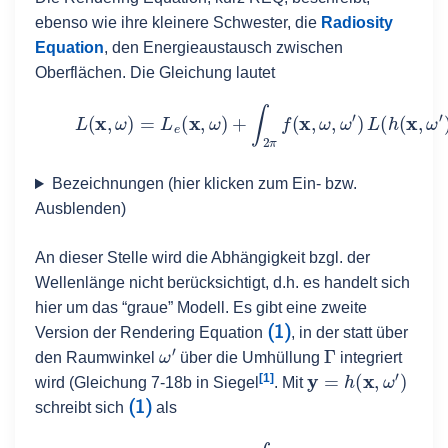
ebenso wie ihre kleinere Schwester, die
Radiosity
Equation
, den Energieaustausch zwischen
Oberflächen. Die Gleichung lautet
(1)
L
(
x
,
ω
)
=
L
e
(
x
,
ω
)
+
∫
2
π
f
(
x
,
ω
,
ω
′
)
L
(
h
(
x
,
ω
′
)
,
Bezeichnungen (hier klicken zum Ein- bzw.
Ausblenden)
An dieser Stelle wird die Abhängigkeit bzgl. der
Wellenlänge nicht berücksichtigt, d.h. es handelt sich
hier um das “graue” Modell.
Es gibt eine zweite
(1)
Version der Rendering Equation
, in der statt über
ω
′
Γ
den Raumwinkel
über die Umhüllung
integriert
y
=
h
(
x
,
ω
′
)
[1]
wird (Gleichung 7-18b in Siegel
. Mit
(1)
schreibt sich
als
(2)
L
(
x
,
ω
)
=
L
e
(
x
,
ω
)
+
∫
Γ
f
(
x
,
ω
,
ω
′
)
L
(
y
,
ω
′
)
v
i
s
(
x
,
y
)