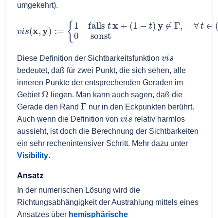
umgekehrt).
(
1
−
t
v
)
y
i
s
∉
(
x
Γ
,
,
y
∀
)
:=
t
∈
{
1
(
0
falls
,
1
)
,
0
t
x
sonst
+
v
i
s
Diese Definition der Sichtbarkeitsfunktion
bedeutet, daß für zwei Punkt, die sich sehen, alle
inneren Punkte der entsprechenden Geraden im
Ω
Gebiet
liegen. Man kann auch sagen, daß die
Γ
Gerade den Rand
nur in den Eckpunkten berührt.
v
i
s
Auch wenn die Definition von
relativ harmlos
aussieht, ist doch die Berechnung der Sichtbarkeiten
ein sehr rechenintensiver Schritt. Mehr dazu unter
Visibility
.
Ansatz
In der numerischen Lösung wird die
Richtungsabhängigkeit der Austrahlung mittels eines
Ansatzes über
hemisphärische