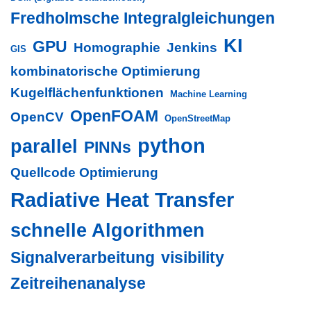
Fredholmsche Integralgleichungen
KI
GPU
Homographie
Jenkins
GIS
kombinatorische Optimierung
Kugelflächenfunktionen
Machine Learning
OpenFOAM
OpenCV
OpenStreetMap
python
parallel
PINNs
Quellcode Optimierung
Radiative Heat Transfer
schnelle Algorithmen
Signalverarbeitung
visibility
Zeitreihenanalyse