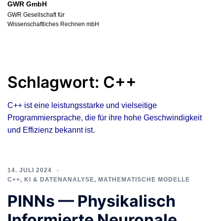
GWR GmbH
Zum
GWR Gesellschaft für
Inhalt
Wissenschaftliches Rechnen mbH
springen
Schlagwort:
C++
C++ ist eine leistungsstarke und vielseitige
Programmiersprache, die für ihre hohe Geschwindigkeit
und Effizienz bekannt ist.
14. JULI 2024
C++
,
KI & DATENANALYSE
,
MATHEMATISCHE MODELLE
PINNs — Physikalisch
Informierte Neuronale