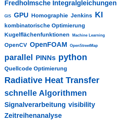
Fredholmsche Integralgleichungen
KI
GPU
Homographie
Jenkins
GIS
kombinatorische Optimierung
Kugelflächenfunktionen
Machine Learning
OpenFOAM
OpenCV
OpenStreetMap
python
parallel
PINNs
Quellcode Optimierung
Radiative Heat Transfer
schnelle Algorithmen
Signalverarbeitung
visibility
Zeitreihenanalyse