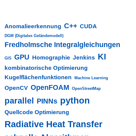
C++
Anomalieerkennung
CUDA
DGM (Digitales Geländemodell)
Fredholmsche Integralgleichungen
KI
GPU
Homographie
Jenkins
GIS
kombinatorische Optimierung
Kugelflächenfunktionen
Machine Learning
OpenFOAM
OpenCV
OpenStreetMap
python
parallel
PINNs
Quellcode Optimierung
Radiative Heat Transfer