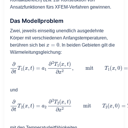
Ansatzfunktionen fürs XFEM-Verfahren gewinnen.
Das Modellproblem
Zwei, jeweils einseitig unendlich ausgedehnte
Körper mit verschiedenen Anfangstemperaturen,
x
=
0
berühren sich bei
. In beiden Gebieten gilt die
Wärmeleitungsgleichung:
∂
∂
t
T
1
(
x
,
t
)
=
a
1
∂
2
T
1
(
x
,
t
)
∂
x
2
,
mit
T
1
(
x
,
0
)
=
T
1
,
T
1
(
−
∞
,
t
und
∂
∂
t
T
2
(
x
,
t
)
=
a
2
∂
2
T
2
(
x
,
t
)
∂
x
2
mit
T
2
(
x
,
0
)
=
T
2
,
T
2
(
∞
,
t
)
=
mit den Temperaturleitfähigkeiten