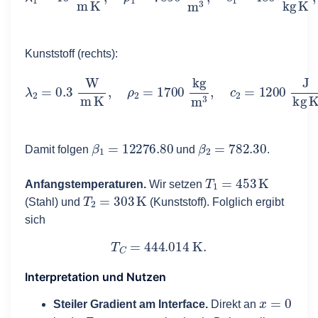
Kunststoff (rechts):
λ
2
=
0.3
W
m
K
,
ρ
2
=
1700
k
g
m
3
,
c
2
=
1200
J
k
g
K
,
a
2
=
1
β
1
=
12276.80
β
2
=
782.30
Damit folgen
und
.
T
1
=
453
K
Anfangstemperaturen.
Wir setzen
T
2
=
303
K
(Stahl) und
(Kunststoff). Folglich ergibt
sich
T
C
=
444.014
K
.
Interpretation und Nutzen
x
=
0
Steiler Gradient am Interface.
Direkt an