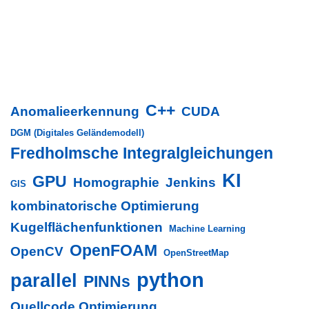
C++
Anomalieerkennung
CUDA
DGM (Digitales Geländemodell)
Fredholmsche Integralgleichungen
KI
GPU
Homographie
Jenkins
GIS
kombinatorische Optimierung
Kugelflächenfunktionen
Machine Learning
OpenFOAM
OpenCV
OpenStreetMap
python
parallel
PINNs
Quellcode Optimierung