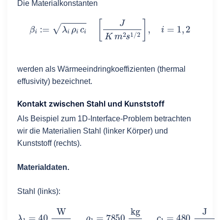
Die Materialkonstanten
β
i
:=
λ
i
ρ
i
c
i
[
J
K
m
2
s
1
/
2
]
,
i
=
1
,
2
werden als Wärmeeindringkoeffizienten (thermal
effusivity) bezeichnet.
Kontakt zwischen Stahl und Kunststoff
Als Beispiel zum 1D-Interface-Problem betrachten
wir die Materialien Stahl (linker Körper) und
Kunststoff (rechts).
Materialdaten.
Stahl (links):
λ
1
=
40
W
m
K
,
ρ
1
=
7850
k
g
m
3
,
c
1
=
480
J
k
g
K
,
a
1
=
1.0