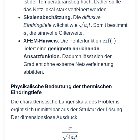
ist der Temperaturanstieg hoch. Daher sollte
das Netz lokal stark verfeinert werden.
Skalenabschätzung.
Die
diffusive
a
i
t
Eindringtiefe
wächst wie
. Somit bestimmt
a
i
die sinnvolle Gitterweite.
e
r
f
(
⋅
)
XFEM-Hinweis.
Die Fehlerfunktion
liefert eine
geeignete enrichende
Ansatzfunktion
. Dadurch lässt sich der
Gradient ohne extreme Netzverfeinerung
abbilden.
Physikalische Bedeutung der thermischen
Eindringtiefe
Die charakteristische Längenskala des Problems
ergibt sich unmittelbar aus der Struktur der Lösung.
Der dimensionslose Ausdruck
x
4
a
i
t