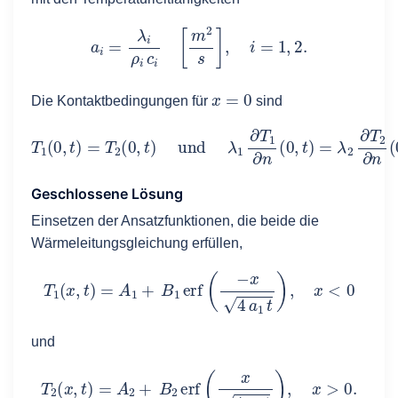
a
i
=
λ
i
ρ
i
c
i
[
m
2
s
]
,
i
=
1
,
2
.
x
=
0
Die Kontaktbedingungen für
sind
T
1
(
0
,
t
)
=
T
2
(
0
,
t
)
und
λ
1
∂
T
1
∂
n
(
0
,
t
)
=
λ
2
∂
T
2
∂
n
(
0
,
t
)
.
Geschlossene Lösung
Einsetzen der Ansatzfunktionen, die beide die
Wärmeleitungsgleichung erfüllen,
T
1
(
x
,
t
)
=
A
1
+
B
1
e
r
f
(
−
x
4
a
1
t
)
,
x
<
0
und
T
2
(
x
,
t
)
=
A
2
+
B
2
e
r
f
(
x
4
a
2
t
)
,
x
>
0.