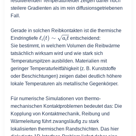
resultierenden Temperaturfelder zeigen daher noch
35
#   siehe Bem 1.4 Penetrationdepth.p
steilere Gradienten als im rein diffusionsgetriebenen
36
#-----------------------------------
Fall.
37
#
38
UU1
(
x
,
t
)
=
Tm
+
beta2
/
(
beta1
+
beta2
)
*
(
T
Gerade in solchen Reibkontakten ist die thermische
39
UU2
(
x
,
t
)
=
Tm
-
beta1
/
(
beta1
+
beta2
)
*
(
T
ℓ
i
(
t
)
∼
a
i
t
Eindringtiefe
entscheidend:
40
#    
Sie bestimmt, in welchem Volumen die Reibwärme
41
dt
=
5
; 
tatsächlich wirksam wird und wie stark sich
42
g
=
Graphics
()
Temperaturspitzen ausbilden. Materialien mit
43
g
=
plot
(
UU1
(
x
,
dt
),(
x
,
-
0.02
,
0
   ))
geringer Temperaturleitfähigkeit (z. B. Kunststoffe
44
g
+=
plot
(
UU2
(
x
,
dt
),(
x
,    
0
,
0.02
))
oder Beschichtungen) zeigen dabei deutlich höhere
45
g
+=
name2
lokale Temperaturen als metallische Gegenkörper.
46
g
+=
name1
47
g
.
show
()
Für numerische Simulationen von thermo-
mechanischen Kontaktproblemen bedeutet das: Die
Kopplung von Kontaktmechanik, Reibung und
Wärmeleitung führt zwangsläufig zu stark
lokalisierten thermischen Randschichten. Das hier