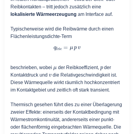
17
name2
=
text
(
"Kunststoff"
, ( 
0.02
, 
380
Reibkontakten – tritt jedoch zusätzlich eine
18
# thermal effusivity
lokalisierte Wärmeerzeugung
am Interface auf.
19
beta2
=
sqrt
(
lambda2
*
rho2
*
cp2
).
n
(
digit
20
# thermal diffusivity 
Typischerweise wird die Reibwärme durch einen
21
a2
=
(
lambda2
/
(
rho2
*
cp2
)).
n
(
digits
=
6
);
Flächenleistungsdichte-Term
22
latex_expr2
=
r"Kunststoff: \beta_2 
q
fric
=
μ
p
v
23
show
(
LatexExpr
(
latex_expr2
));
24
#
25
# Init-Temperatur2
μ
p
beschrieben, wobei
der Reibkoeffizient,
der
26
T2
=
303.0
v
Kontaktdruck und
die Relativgeschwindigkeit ist.
27
#
Diese Wärmequelle wirkt räumlich hochkonzentriert
28
#------------  Interface-Temperatur 
im Kontaktgebiet und zeitlich oft stark transient.
29
Tm
=
(
T1
*
beta1
+
T2
*
beta2
)
/
(
beta1
+
beta2
)
30
latex_expr3
=
r"Interface-Temperatur
Thermisch gesehen führt dies zu einer Überlagerung
31
show
(
LatexExpr
(
latex_expr3
))
zweier Effekte: einerseits der Kontaktbedingung mit
32
#
Wärmestromkontinuität, andererseits einer punkt-
33
#-----------------------------------
oder flächenförmig eingebrachten Wärmequelle. Die
34
#   Loesung der 1D-Heatequation zum 