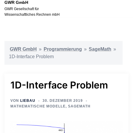
GWR GmbH
Zum
GWR Gesellschaft für
Inhalt
Wissenschaftliches Rechnen mbH
springen
GWR GmbH
»
Programmierung
»
SageMath
»
1D-Interface Problem
1D-Interface Problem
VON
LIEBAU
30. DEZEMBER 2019
MATHEMATISCHE MODELLE
,
SAGEMATH