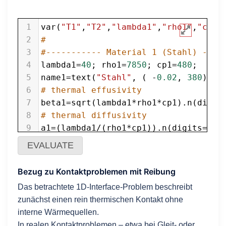
1
var
(
"T1"
,
"T2"
,
"lambda1"
,
"rho1"
,
"cp1"
2
#
3
#----------- Material 1 (Stahl) ----
4
lambda1
=
40
; 
rho1
=
7850
; 
cp1
=
480
; 
5
name1
=
text
(
"Stahl"
, ( 
-
0.02
, 
380
), 
f
6
# thermal effusivity
7
beta1
=
sqrt
(
lambda1
*
rho1
*
cp1
).
n
(
digit
8
# thermal diffusivity 
9
a1
=
(
lambda1
/
(
rho1
*
cp1
)).
n
(
digits
=
8
);
10
latex_expr1
=
r"Stahl: \beta_1 = "
+
EVALUATE
11
show
(
LatexExpr
(
latex_expr1
))
12
# Init-Temperatur1
Bezug zu Kontaktproblemen mit Reibung
13
T1
=
453.0
Das betrachtete 1D-Interface-Problem beschreibt
14
#
zunächst einen rein thermischen Kontakt ohne
15
#----------- Material 2 (Kunststoff)
interne Wärmequellen.
16
lambda2
=
0.3
; 
rho2
=
1700
; 
cp2
=
1200
;
In realen Kontaktproblemen – etwa bei Gleit- oder