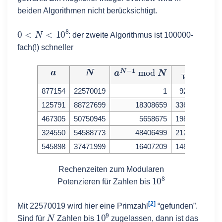
beiden Algorithmen nicht berücksichtigt.
0
<
N
<
10
8
: der zweite Algorithmus ist 100000-
fach(!) schneller
a
N
a
N
−
1
mod
N
N
log
2
(
N
)
877154
22570019
1
923944.14
125791
88727699
18308659
3360530.93
467305
50750945
5658675
1982696.45
324550
54588773
48406499
2123903.14
545898
37471999
16407209
1489389.00
Rechenzeiten zum Modularen
10
8
Potenzieren für Zahlen bis
[2]
Mit 22570019 wird hier eine Primzahl
“gefunden”.
N
10
9
Sind für
Zahlen bis
zugelassen, dann ist das