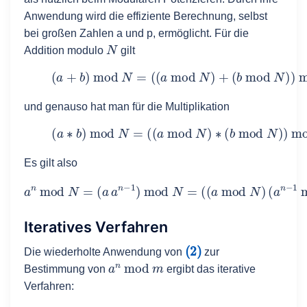
Anwendung wird die effiziente Berechnung, selbst
bei großen Zahlen a und p, ermöglicht. Für die
N
Addition modulo
gilt
(1)
(
a
+
b
)
mod
N
=
(
(
a
mod
N
)
+
(
b
mod
N
)
)
m
und genauso hat man für die Multiplikation
(2)
(
a
∗
b
)
mod
N
=
(
(
a
mod
N
)
∗
(
b
mod
N
)
)
m
Es gilt also
a
n
mod
(
N
a
=
n
(
−
a
1
a
mod
n
−
1
)
N
mod
)
)
mod
N
=
(
N
(
a
.
mod
N
)
Iteratives Verfahren
(2)
Die wiederholte Anwendung von
zur
a
n
mod
m
Bestimmung von
ergibt das iterative
Verfahren: