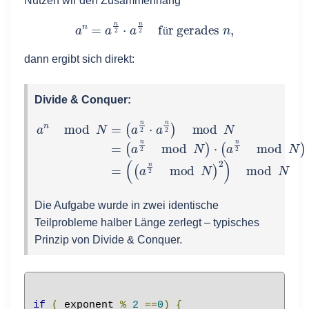
Nutzen wir den Zusammenhang
a
n
=
a
n
2
⋅
a
n
2
für gerades
n
,
ü
dann ergibt sich direkt:
Divide & Conquer:
(
a
a
n
n
2
mod
mod
(
(
a
n
N
N
2
=
mod
)
⋅
(
(
a
a
n
n
2
N
2
⋅
mod
)
a
2
n
)
mod
2
)
N
mod
)
mod
N
N
=
N
=
Die Aufgabe wurde in zwei identische
Teilprobleme halber Länge zerlegt – typisches
Prinzip von Divide & Conquer.
if
(
 exponent 
%
2
==
0
)
{