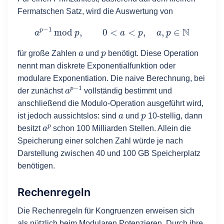
Fermatschen Satz, wird die Auswertung von
a
p
−
1
mod
p
,
0
<
a
<
p
,
a
,
p
∈
N
a
p
für große Zahlen
und
benötigt. Diese Operation
nennt man diskrete Exponentialfunktion oder
modulare Exponentiation. Die naive Berechnung, bei
a
p
−
1
der zunächst
vollständig bestimmt und
anschließend die Modulo-Operation ausgeführt wird,
a
p
ist jedoch aussichtslos: sind
und
10-stellig, dann
a
p
besitzt
schon 100 Milliarden Stellen. Allein die
Speicherung einer solchen Zahl würde je nach
Darstellung zwischen 40 und 100 GB Speicherplatz
benötigen.
Rechenregeln
Die Rechenregeln für Kongruenzen erweisen sich
als nützlich beim Modularen Potenzieren. Durch ihre