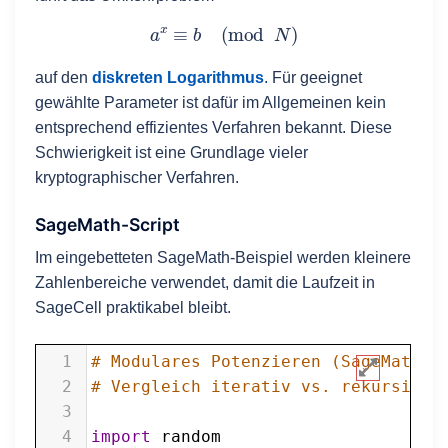
a
x
≡
b
(
mod
N
)
auf den
diskreten Logarithmus
. Für geeignet
gewählte Parameter ist dafür im Allgemeinen kein
entsprechend effizientes Verfahren bekannt. Diese
Schwierigkeit ist eine Grundlage vieler
kryptographischer Verfahren.
SageMath-Script
Im eingebetteten SageMath-Beispiel werden kleinere
Zahlenbereiche verwendet, damit die Laufzeit in
SageCell praktikabel bleibt.
1
# Modulares Potenzieren (SageMath /
2
# Vergleich iterativ vs. rekursiv (
3
4
import
random