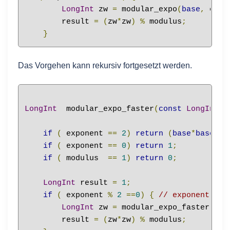
LongInt
 zw 
=
 modular_expo
(
base
,
 expo
        result 
=
(
zw
*
zw
)
%
 modulus
;
}
Das Vorgehen kann rekursiv fortgesetzt werden.
LongInt
  modular_expo_faster
(
const
LongInt
&
if
(
 exponent 
==
2
)
return
(
base
*
base
)
%
if
(
 exponent 
==
0
)
return
1
;
if
(
 modulus  
==
1
)
return
0
;
LongInt
 result 
=
1
;
if
(
 exponent 
%
2
==
0
)
{
// exponent ger
LongInt
 zw 
=
 modular_expo_faster
(
bas
        result 
=
(
zw
*
zw
)
%
 modulus
;