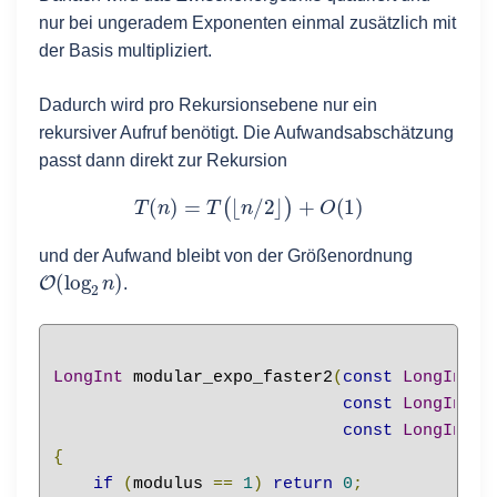
nur bei ungeradem Exponenten einmal zusätzlich mit
der Basis multipliziert.
Dadurch wird pro Rekursionsebene nur ein
rekursiver Aufruf benötigt. Die Aufwandsabschätzung
passt dann direkt zur Rekursion
T
(
n
)
=
T
(
⌊
n
/
2
⌋
)
+
O
(
1
)
und der Aufwand bleibt von der Größenordnung
O
(
log
2
n
)
.
LongInt
 modular_expo_faster2
(
const
LongInt
&
const
LongInt
&
const
LongInt
&
{
if
(
modulus 
==
1
)
return
0
;