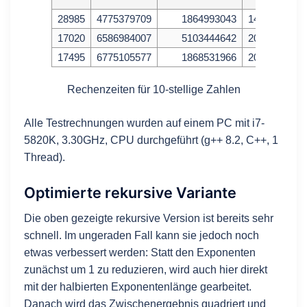
28985
4775379709
1864993043
148520648.6
17020
6586984007
5103444642
201949593.2
17495
6775105577
1868531966
207458795.1
Rechenzeiten für 10-stellige Zahlen
Alle Testrechnungen wurden auf einem PC mit i7-
5820K, 3.30GHz, CPU durchgeführt (g++ 8.2, C++, 1
Thread).
Optimierte rekursive Variante
Die oben gezeigte rekursive Version ist bereits sehr
schnell. Im ungeraden Fall kann sie jedoch noch
etwas verbessert werden: Statt den Exponenten
zunächst um 1 zu reduzieren, wird auch hier direkt
mit der halbierten Exponentenlänge gearbeitet.
Danach wird das Zwischenergebnis quadriert und