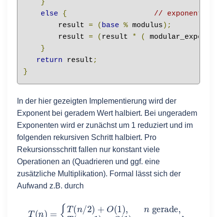
}
else
{
// exponent un
        result 
=
(
base
%
 modulus
);
        result 
=
(
result 
*
(
 modular_expo_fa
}
return
 result
;
}
In der hier gezeigten Implementierung wird der
Exponent bei geradem Wert halbiert. Bei ungeradem
Exponenten wird er zunächst um 1 reduziert und im
folgenden rekursiven Schritt halbiert. Pro
Rekursionsschritt fallen nur konstant viele
Operationen an (Quadrieren und ggf. eine
zusätzliche Multiplikation). Formal lässt sich der
Aufwand z.B. durch
{
T
(
n
/
2
)
+
O
(
1
)
,
n
gerade
T
(
n
,
T
)
=
(
n
−
1
)
+
O
(
1
)
,
n
ungerade