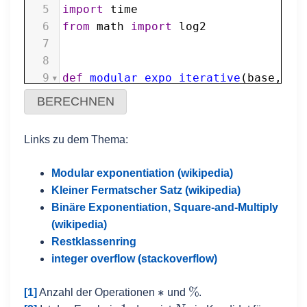
5
import
time
6
from
math
import
log2
7
8
9
def
modular_expo_iterative
(
base
, 
ex
10
if
modulus
==
1
:
BERECHNEN
11
return
0
12
result
=
1
Links zu dem Thema:
13
base_mod
=
base
%
modulus
14
for
_
in
range
(
int
(
exponent
)):
Modular exponentiation (wikipedia)
15
result
=
 (
result
*
base_mod
Kleiner Fermatscher Satz (wikipedia)
16
return
result
Binäre Exponentiation, Square-and-Multiply
17
(wikipedia)
18
Restklassenring
19
def
modular_expo_faster
(
base
, 
expon
integer overflow (stackoverflow)
20
if
modulus
==
1
:
21
return
0
∗
%
[1]
Anzahl der Operationen
und
.
22
if
exponent
==
0
:
1
N