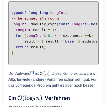
typedef
long
long
LongInt
;
// berechnet a^n mod m 
LongInt
  modular_expo
(
const
LongInt
&
base
,
c
LongInt
 result 
=
1
;
for
(
LongInt
 k
=
0
;
 k 
<
 exponent
;
++
k
)
     result 
=
(
 result 
*
base
)
%
 modulus
;
return
 result
;
}
O
(
n
)
[1]
Der Aufwand
ist
. Diese Komplexität wäre i.
Allg. für viele (andere) Verfahren schon sehr gut. Für
das vorliegende Problem geht es aber noch besser.
O
(
log
2
n
)
Ein
-Verfahren