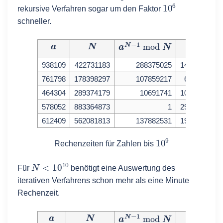
10
6
rekursive Verfahren sogar um den Faktor
schneller.
a
N
a
N
−
1
mod
N
N
log
2
(
N
938109
422731183
288375025
14752355.42
761798
178398297
107859217
6508386.34
464304
289374179
10691741
10294950.30
578052
883364873
1
29724475.60
612409
562081813
137882531
19337984.27
10
9
Rechenzeiten für Zahlen bis
N
<
10
10
Für
benötigt eine Auswertung des
iterativen Verfahrens schon mehr als eine Minute
Rechenzeit.
a
N
a
N
−
1
mod
N
N
log
2
(