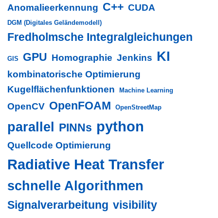
C++
Anomalieerkennung
CUDA
DGM (Digitales Geländemodell)
Fredholmsche Integralgleichungen
KI
GPU
Homographie
Jenkins
GIS
kombinatorische Optimierung
Kugelflächenfunktionen
Machine Learning
OpenFOAM
OpenCV
OpenStreetMap
python
parallel
PINNs
Quellcode Optimierung
Radiative Heat Transfer
schnelle Algorithmen
Signalverarbeitung
visibility